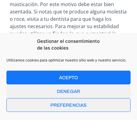
masticación. Por este motivo debe estar bien
asentada. Si notas que te produce alguna molestia
o roce, visita a tu dentista para que haga los
ajustes necesarios. Para mejorar su estabilidad
puedes utilizar un fijador, lo que aumentará la
fijación y la fuerza de la mordida. Si tu prótesis no
Gestionar el consentimiento
de las cookies
está bien ajustada, los restos de alimentos
pueden quedar atrapados en tu boca, lo que
Utilizamos cookies para optimizar nuestro sitio web y nuestro servicio.
aumenta la proliferación de bacterias y puede
provocar mal aliento. Cuida tu prótesis dental.
Sumérgela diariamente en un vaso con agua y un
ACEPTO
limpiador efervescente en pastilla. Así eliminarás
DENEGAR
las bacterias y hongos y la mantendrás limpia sin
dañarla. Recuerda limpiar tu boca también de
PREFERENCIAS
forma diaria. Utiliza un cepillo dental de cerdas
suaves para masajear y limpiar tus encías.
Además, recuerda limpiar también diariamente tu
lengua para reducir la presencia de bacterias.
¿Cuándo visitar al dentista? Haz una visita a tu