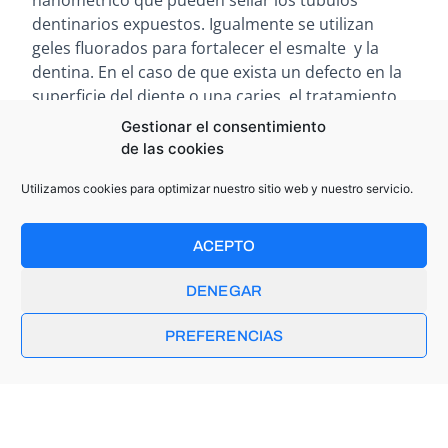
nanométrico que pueden sellar los túbulos
dentinarios expuestos. Igualmente se utilizan
geles fluorados para fortalecer el esmalte y la
dentina. En el caso de que exista un defecto en la
superficie del diente o una caries, el tratamiento
pasaría por un empaste o incluso una corona. Si el
Gestionar el consentimiento
problema de hipersensibilidad se sitúa en la raíz
de las cookies
de las encías, con pérdida de tejido, el dentista
Utilizamos cookies para optimizar nuestro sitio web y nuestro servicio.
podrá optar por un injerto de encía por
procedimiento quirúrgico. O la realización de
algún empaste sobre la superficie radicular
ACEPTO
expuesta. Y si el problema de sensibilidad ya es
persistente y grave, y el paciente no ha
DENEGAR
respondido a ningún otro tratamiento, se puede
optar por una endodoncia en casos extremos.
PREFERENCIAS
Independientemente de las múltiples causas que
pueden provocar hipersensibilidad dental, una
adecuada higiene bucal con productos específicos
sigue siendo la principal arma preventiva para