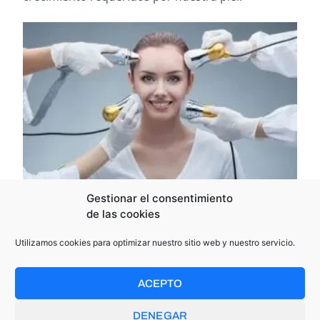
Gestionar el consentimiento
de las cookies
Es un procedimiento poco invasivo, no doloroso,
Utilizamos cookies para optimizar nuestro sitio web y nuestro servicio.
no quirúrgico, que permite al paciente
incorporarse inmediatamente a su vida normal. El
ACEPTO
procedimiento está indicado para
rejuvenecimiento en cara, cuello, escote y manos.
DENEGAR