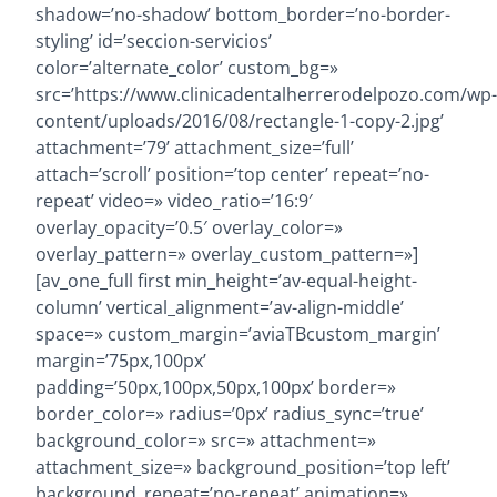
shadow=’no-shadow’ bottom_border=’no-border-
styling’ id=’seccion-servicios’
color=’alternate_color’ custom_bg=»
src=’https://www.clinicadentalherrerodelpozo.com/wp
content/uploads/2016/08/rectangle-1-copy-2.jpg’
attachment=’79’ attachment_size=’full’
attach=’scroll’ position=’top center’ repeat=’no-
repeat’ video=» video_ratio=’16:9′
overlay_opacity=’0.5′ overlay_color=»
overlay_pattern=» overlay_custom_pattern=»]
[av_one_full first min_height=’av-equal-height-
column’ vertical_alignment=’av-align-middle’
space=» custom_margin=’aviaTBcustom_margin’
margin=’75px,100px’
padding=’50px,100px,50px,100px’ border=»
border_color=» radius=’0px’ radius_sync=’true’
background_color=» src=» attachment=»
attachment_size=» background_position=’top left’
background_repeat=’no-repeat’ animation=»