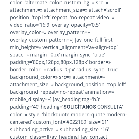
color=’alternate_color’ custom_bg=» src=»
attachment=» attachment_size=» attach=’scroll’
position=’top left’ repeat=’no-repeat’ video=»
video_ratio=’16:9′ overlay_opacity=’0.5′
overlay_color=» overlay_pattern=»
overlay_custom_pattern=»] [av_one_full first
min_height=» vertical_alignment=’av-align-top’
space=» margin=’0px’ margin_sync=’true’
padding=’80px,128px,80px,128px’ border=»
border_color=» radius=’0px’ radius_sync=’true’
background_color=» src=» attachment=»
attachment_size=» background_position=’top left’
background_repeat=’no-repeat’ animation=»
mobile_display=»] [av_heading tag=’h3′
padding=’40’ heading=’
‘
SOLICÍTANOS
CONSULTA
color=» style=’blockquote modern-quote modern-
centered’ custom_font=’#022169′ size=’61’
subheading_active=» subheading_size=’16’
custom_class=»][/av_heading] [av_contact