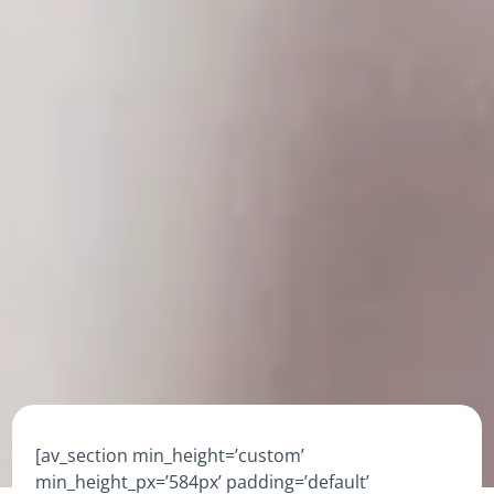
[av_section min_height=’custom’
min_height_px=’584px’ padding=’default’