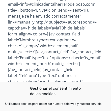
email=’info@clinicadentalherrerodelpozo.com’
title=» button=’ENVIAR’ on_send=» sent=’¡Tu
mensaje se ha enviado correctamente!’
link=’manually,http://’ subject=» autorespond=»
captcha=» hide_labels=’aviaTBhide_labels’
form_align=» color=»] [av_contact_field
label=’Nombre’ type=’text’ options=»
check=’is_empty’ width=’element_half’
multi_select=»][/av_contact_field] [av_contact_field
label=’Email’ type=’text’ options=» check=’is_email’
width=’element_fourth’ multi_select=»]
[/av_contact_field] [av_contact_field
label=’Teléfono’ type=’text’ options=»
check=’is_phone’ width=’element_fourth’
multi_select=»][/av_contact_field] [av_contact_field
Gestionar el consentimiento
label=’Mensaje’ type=’textarea’ check=’is_empty’
de las cookies
options=» multi_select=» width=»]
Utilizamos cookies para optimizar nuestro sitio web y nuestro servicio.
[/av_contact_field] [/av_contact] [/av_one_full]