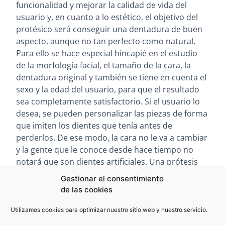
funcionalidad y mejorar la calidad de vida del
usuario y, en cuanto a lo estético, el objetivo del
protésico será conseguir una dentadura de buen
aspecto, aunque no tan perfecto como natural.
Para ello se hace especial hincapié en el estudio
de la morfología facial, el tamaño de la cara, la
dentadura original y también se tiene en cuenta el
sexo y la edad del usuario, para que el resultado
sea completamente satisfactorio. Si el usuario lo
desea, se pueden personalizar las piezas de forma
que imiten los dientes que tenía antes de
perderlos. De ese modo, la cara no le va a cambiar
y la gente que le conoce desde hace tiempo no
notará que son dientes artificiales. Una prótesis
bien fabricada, ajustada y mantenida permite
Gestionar el consentimiento
hacer una vida completamente normal, sin temor
de las cookies
a que se mueva o se caiga, con una estética
correcta, sin que se note que no es natural. Así se
Utilizamos cookies para optimizar nuestro sitio web y nuestro servicio.
puede devolver al paciente la masticación que