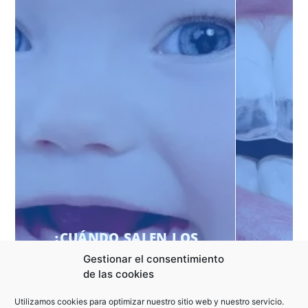
¿CUÁNDO SALEN LOS
¿
PRIMEROS DIENTES AL
RE
Gestionar el consentimiento
BEBÉ?
O
de las cookies
Utilizamos cookies para optimizar nuestro sitio web y nuestro servicio.