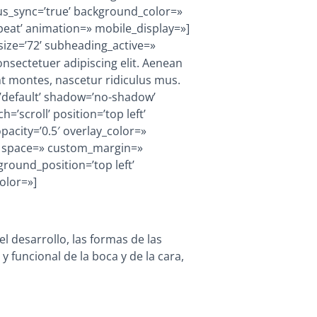
us_sync=’true’ background_color=»
eat’ animation=» mobile_display=»]
size=’72’ subheading_active=»
nsectetuer adipiscing elit. Aenean
t montes, nascetur ridiculus mus.
=’default’ shadow=’no-shadow’
’scroll’ position=’top left’
pacity=’0.5′ overlay_color=»
=» space=» custom_margin=»
round_position=’top left’
olor=»]
l desarrollo, las formas de las
y funcional de la boca y de la cara,