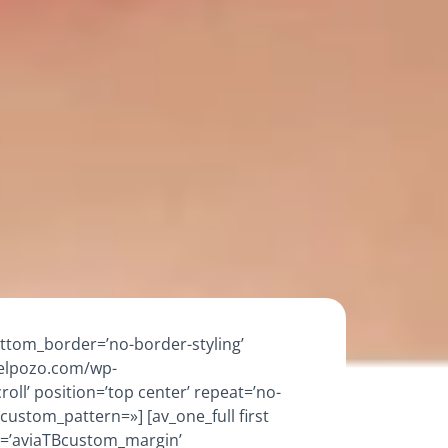
ttom_border=’no-border-styling’
odelpozo.com/wp-
oll’ position=’top center’ repeat=’no-
_custom_pattern=»] [av_one_full first
n=’aviaTBcustom_margin’