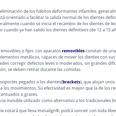
 eliminación de los hábitos deformantes infantiles, general
stá orientado a facilitar la salida normal de los dientes defin
ralmente cuando se inicia el recambio de los dientes de lech
do cuando ya han salido los dientes definitivos (de 12 a 15 añ
emovibles o fijos.
Los aparatos
removibles
constan de una 
s elementos metálicos, capaces de mover los dientes con s
eden corregir defectos leves o moderados, sin grandes dific
ión, se deben retirar durante las comidas.
soportes pegados a los dientes(
brackets
), que alojan uno
a los movimientos. Su efectividad es mayor que la de los 
acentuados o graves.
a invisible utilizado como alternativa a los tradicionales b
adie notará que lleva Invisalign®, podrá sonreír con toda lib