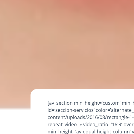
[av_section min_height=’custom’ min_
id=’seccion-servicios’ color=’alterna
content/uploads/2016/08/rectangle-1-co
repeat’ video=» video_ratio=’16:9′ ove
min_height=’av-equal-height-column’ 