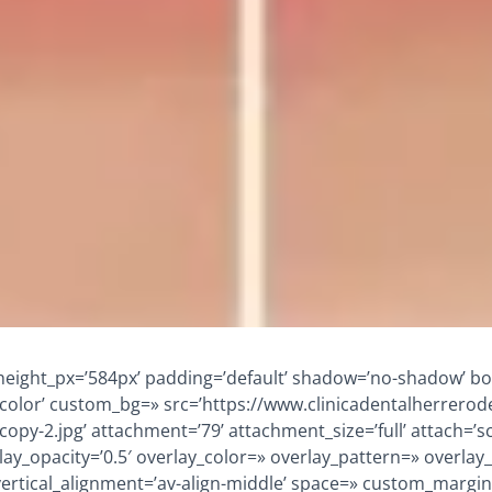
height_px=’584px’ padding=’default’ shadow=’no-shadow’ bo
te_color’ custom_bg=» src=’https://www.clinicadentalherrer
py-2.jpg’ attachment=’79’ attachment_size=’full’ attach=’scr
rlay_opacity=’0.5′ overlay_color=» overlay_pattern=» overlay
vertical_alignment=’av-align-middle’ space=» custom_margi