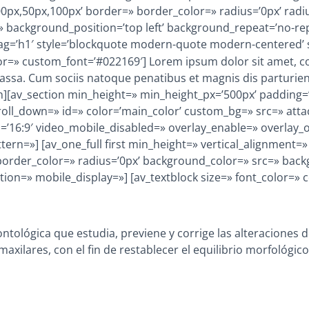
0px,50px,100px’ border=» border_color=» radius=’0px’ radi
 background_position=’top left’ background_repeat=’no-rep
tag=’h1′ style=’blockquote modern-quote modern-centered’ 
or=» custom_font=’#022169′] Lorem ipsum dolor sit amet, co
ssa. Cum sociis natoque penatibus et magnis dis parturien
ion][av_section min_height=» min_height_px=’500px’ padding
ll_down=» id=» color=’main_color’ custom_bg=» src=» attach=
o=’16:9′ video_mobile_disabled=» overlay_enable=» overlay_o
tern=»] [av_one_full first min_height=» vertical_alignment
order_color=» radius=’0px’ background_color=» src=» backg
on=» mobile_display=»] [av_textblock size=» font_color=» c
tológica que estudia, previene y corrige las alteraciones de
axilares, con el fin de restablecer el equilibrio morfológico 