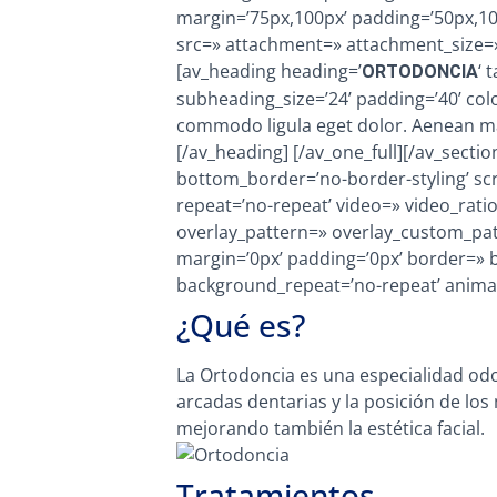
margin=’75px,100px’ padding=’50px,10
src=» attachment=» attachment_size=»
[av_heading heading=’
‘ 
ORTODONCIA
subheading_size=’24’ padding=’40’ col
commodo ligula eget dolor. Aenean ma
[/av_heading] [/av_one_full][/av_sect
bottom_border=’no-border-styling’ scro
repeat=’no-repeat’ video=» video_rati
overlay_pattern=» overlay_custom_pat
margin=’0px’ padding=’0px’ border=» b
background_repeat=’no-repeat’ animati
¿Qué es?
La Ortodoncia es una especialidad odon
arcadas dentarias y la posición de los m
mejorando también la estética facial.
Tratamientos