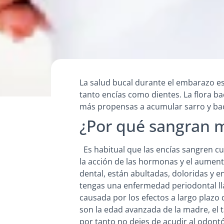
La salud bucal durante el embarazo es
tanto encías como dientes. La flora b
más propensas a acumular sarro y ba
¿Por qué sangran m
Es habitual que las encías sangren cu
la acción de las hormonas y el aumento
dental, están abultadas, doloridas y e
tengas una enfermedad periodontal lla
causada por los efectos a largo plazo d
son la edad avanzada de la madre, el t
por tanto no dejes de acudir al odon