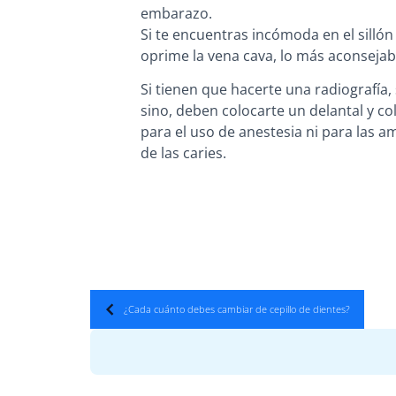
embarazo.
Si te encuentras incómoda en el sillón
oprime la vena cava, lo más aconsejab
Si tienen que hacerte una radiografía, 
sino, deben colocarte un delantal y c
para el uso de anestesia ni para las a
de las caries.
¿Cada cuánto debes cambiar de cepillo de dientes?